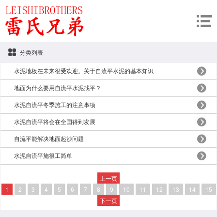
分类列表
水泥地板在未来很受欢迎。关于自流平水泥的基本知识
地面为什么要用自流平水泥找平？
水泥自流平冬季施工的注意事项
水泥自流平将会在全国得到发展
自流平能解决地面起沙问题
水泥自流平施很工简单
上一页
1
2
3
4
5
6
7
8
9
10
11
12
13
14
15
下一页