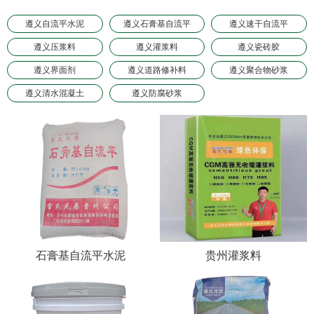
遵义自流平水泥
遵义石膏基自流平
遵义速干自流平
遵义压浆料
遵义灌浆料
遵义瓷砖胶
遵义界面剂
遵义道路修补料
遵义聚合物砂浆
遵义清水混凝土
遵义防腐砂浆
石膏基自流平水泥
贵州灌浆料