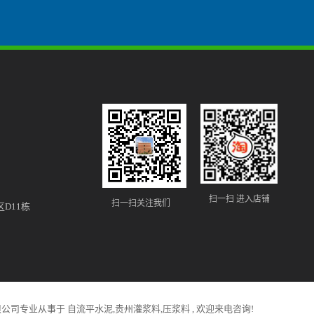
扫一扫 进入店铺
扫一扫关注我们
D11栋
限公司专业从事于
自流平水泥
,
贵州灌浆料
,
压浆料
, 欢迎来电咨询!