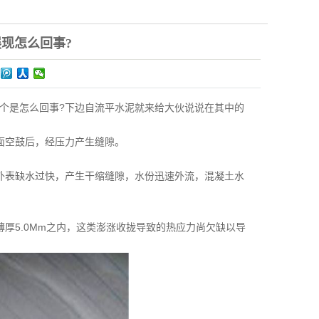
现怎么回事?
个是怎么回事?下边自流平水泥就来给大伙说说在其中的
面空鼓后，经压力产生缝隙。
表缺水过快，产生干缩缝隙，水份迅速外流，混凝土水
5.0Mm之内，这类澎涨收拢导致的热应力尚欠缺以导