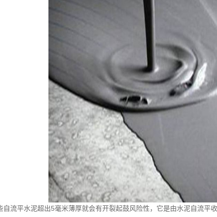
流平水泥超出5毫米薄厚就会有开裂起鼓风险性，它是由水泥自流平收