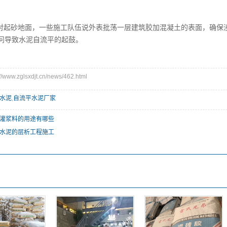
砂地面，一些施工队伍说外表批荡一层建筑胶加混凝土的表面，确保没
问导致水泥自流平的起鼓。
ww.zglsxdjt.cn/news/462.html
水泥
,
自流平水泥厂家
灌浆料的用途有哪些
水泥的层析工程施工