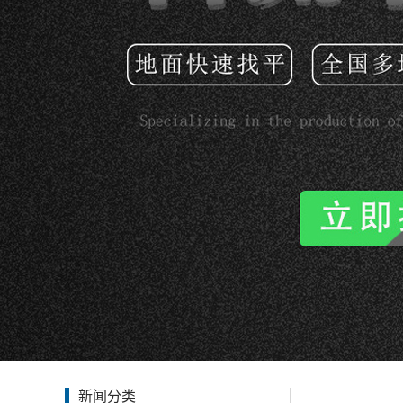
界面剂
道路修补料
聚合物砂浆
清水混凝土
防腐砂浆
新闻分类