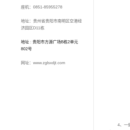
座机：0851-85955278
地址：贵州省贵阳市南明区空港经
济园区D11栋
地址 : 贵阳市方源广场B栋2单元
802号
网址：www.zglsxdjt.com
4、一些自