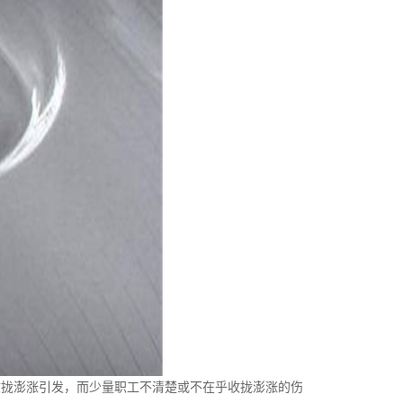
拢澎涨引发，而少量职工不清楚或不在乎收拢澎涨的伤